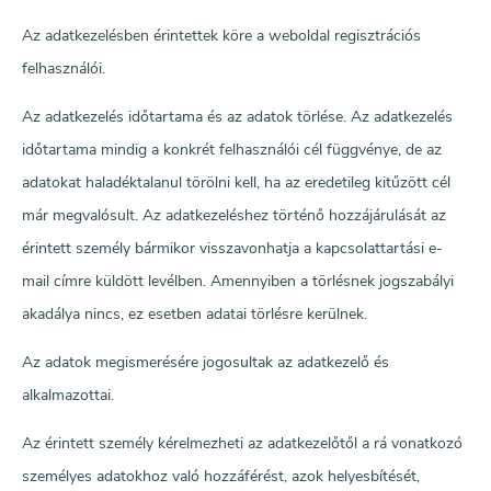
Az adatkezelésben érintettek köre a weboldal regisztrációs
felhasználói.
Az adatkezelés időtartama és az adatok törlése. Az adatkezelés
időtartama mindig a konkrét felhasználói cél függvénye, de az
adatokat haladéktalanul törölni kell, ha az eredetileg kitűzött cél
már megvalósult. Az adatkezeléshez történő hozzájárulását az
érintett személy bármikor visszavonhatja a kapcsolattartási e-
mail címre küldött levélben. Amennyiben a törlésnek jogszabályi
akadálya nincs, ez esetben adatai törlésre kerülnek.
Az adatok megismerésére jogosultak az adatkezelő és
alkalmazottai.
Az érintett személy kérelmezheti az adatkezelőtől a rá vonatkozó
személyes adatokhoz való hozzáférést, azok helyesbítését,