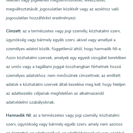
véletlen vagy jogellenes megsemmisítését, elvesztését,
megváltoztatását, jogosulatlan közlését vagy az azokhoz való
jogosulatlan hozzáférést eredményezi.
Címzett
: az a természetes vagy jogi személy, közhatalmi szerv,
ügynökség vagy bármely egyéb szerv, akivel vagy amellyel a
személyes adatot közlik, függetlenül attól, hogy harmadik fél-e.
Azon közhatalmi szervek, amelyek egy egyedi vizsgálat keretében
az uniós vagy a tagállami joggal összhangban férhetnek hozzá
személyes adatokhoz, nem minősülnek címzettnek; az említett
adatok e közhatalmi szervek általi kezelése meg kell, hogy feleljen
az adatkezelés céljainak megfelelően az alkalmazandó
adatvédelmi szabályoknak;
Harmadik fél
: az a természetes vagy jogi személy, közhatalmi
szerv, ügynökség vagy bármely egyéb szerv, amely nem azonos