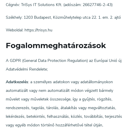
Cégnév: TriSys IT Solutions Kft. (adószám: 26627746-2-43)
Székhely: 1203 Budapest, Közműhelytelep utca 22. 1. em. 2. ajtó
Weboldal: https://trisys.hu
Fogalommeghatározások
A GDPR (General Data Protection Regulation) az Európai Unió új
Adatvédelmi Rendelete;
Adatkezelés
: a személyes adatokon vagy adatállományokon
automatizált vagy nem automatizált módon végzett bármely
művelet vagy műveletek összessége, így a gyűjtés, rögzítés,
rendszerezés, tagolás, tárolás, átalakítás vagy megváltoztatás,
lekérdezés, betekintés, felhasználás, közlés, továbbítás, terjesztés
vagy egyéb módon történő hozzáférhetővé tétel útján,