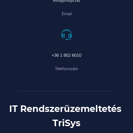
info@trisys.hu
Email
+36 1 802 6010
Telefonszám
IT Rendszerüzemeltetés
TriSys