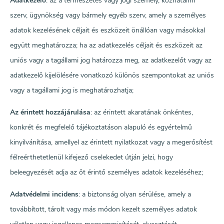
Adatkezelő
: az a természetes vagy jogi személy, közhatalmi
szerv, ügynökség vagy bármely egyéb szerv, amely a személyes
adatok kezelésének céljait és eszközeit önállóan vagy másokkal
együtt meghatározza; ha az adatkezelés céljait és eszközeit az
uniós vagy a tagállami jog határozza meg, az adatkezelőt vagy az
adatkezelő kijelölésére vonatkozó különös szempontokat az uniós
vagy a tagállami jog is meghatározhatja;
Az érintett hozzájárulása
: az érintett akaratának önkéntes,
konkrét és megfelelő tájékoztatáson alapuló és egyértelmű
kinyilvánítása, amellyel az érintett nyilatkozat vagy a megerősítést
félreérthetetlenül kifejező cselekedet útján jelzi, hogy
beleegyezését adja az őt érintő személyes adatok kezeléséhez;
Adatvédelmi incidens
: a biztonság olyan sérülése, amely a
továbbított, tárolt vagy más módon kezelt személyes adatok